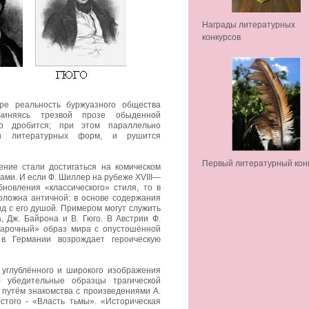
Награды литературных
конкурсов
ре реальность буржуазного общества
дчиняясь трезвой прозе обыденной
но дробится; при этом параллельно
ны литературных форм, и рушится
Первый литературный кон
ение стали достигаться на комическом
ами. И если Ф. Шиллер на рубеже XVIII—
бновления «классического» стиля, то в
оложна античной: в основе содержания
ид с его душой. Примером могут служить
, Дж. Байрона и В. Гюго. В Австрии Ф.
барочный» образ мира с опустошённой
в Германии возрождает героическую
 углублённого и широкого изображения
и) убедительные образцы трагической
 путём знакомства с произведениями А.
лстого - «Власть тьмы». «Историческая