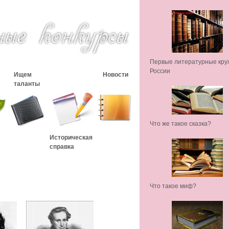
Первые литературные кру
России
Ищем
Новости
таланты
Что же такое сказка?
Историческая
справка
Что такое миф?