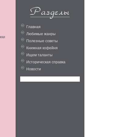
Главная
Любимые жанры
жки
Полезные советы
Книжная кофейня
Ищем таланты
Историческая справка
Новости