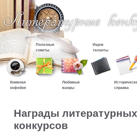
Полезные
Ищем
советы
таланты
Книжная
Любимые
Историческ
кофейня
жанры
справка
Награды литературны
конкурсов